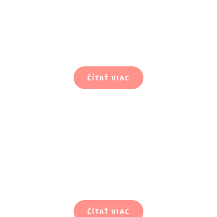
V Prešove poskytujeme sociálne služby v útulku
pre rodiny s deťmi, ktoré sa ocitli v krízovej
životnej situácii od roku 2013.
ČÍTAŤ VIAC
3. Zvolen
Od roku 2013 poskytujeme naše sociálne služby
aj v meste Zvolen a to v útulku pre rodiny
s deťmi.
ČÍTAŤ VIAC