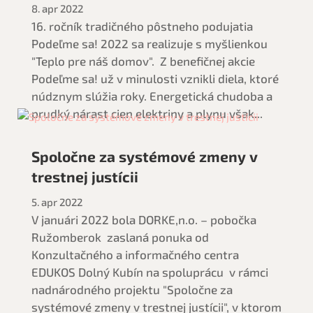
8. apr 2022
16. ročník tradičného pôstneho podujatia
Podeľme sa! 2022 sa realizuje s myšlienkou
"Teplo pre náš domov". Z benefičnej akcie
Podeľme sa! už v minulosti vznikli diela, ktoré
núdznym slúžia roky. Energetická chudoba a
prudký nárast cien elektriny a plynu však...
Spoločne za systémové zmeny v
trestnej justícii
5. apr 2022
V januári 2022 bola DORKE,n.o. – pobočka
Ružomberok zaslaná ponuka od
Konzultačného a informačného centra
EDUKOS Dolný Kubín na spoluprácu v rámci
nadnárodného projektu "Spoločne za
systémové zmeny v trestnej justícii", v ktorom