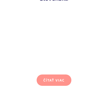
1. Košice
V meste Košice poskytujeme sociálne služby od
roku 2007 v Útulku pre rodiny s deťmi a
vykonávame opatrenia sociálnoprávnej ochrany
detí a kurately v Centre pre deti a rodiny.
ČÍTAŤ VIAC
2. Prešov