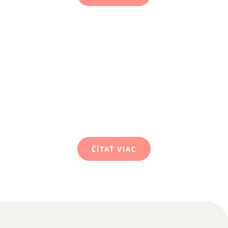
4. Ružomberok
V našej najmladšej pobočke poskytujeme
sociálne služby od roku 2018 pre mladých
dospelých mužov v Domove na polceste
a Útulku.
ČÍTAŤ VIAC