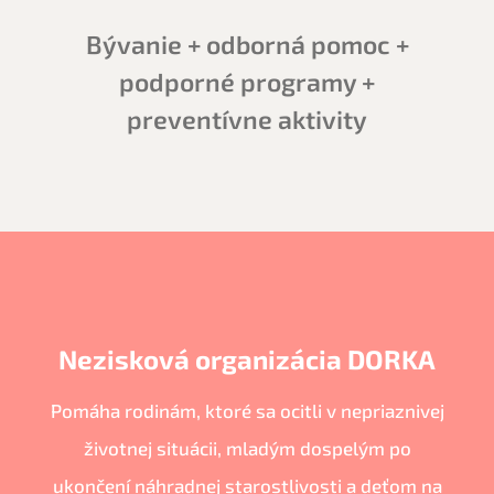
Bývanie + odborná pomoc +
podporné programy +
preventívne aktivity
Nezisková organizácia DORKA
Pomáha rodinám, ktoré sa ocitli v nepriaznivej
životnej situácii, mladým dospelým po
ukončení náhradnej starostlivosti a deťom na