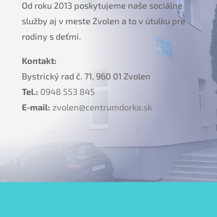
Od roku 2013 poskytujeme naše sociálne
služby aj v meste Zvolen a to v útulku pre
rodiny s deťmi.
Kontakt:
Bystrický rad č. 71, 960 01 Zvolen
Tel.:
0948 553 845
E-mail:
zvolen@centrumdorka.sk