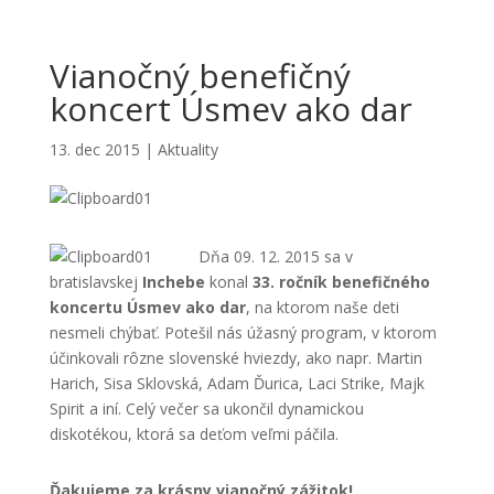
Vianočný benefičný
koncert Úsmev ako dar
13. dec 2015
|
Aktuality
Dňa 09. 12. 2015 sa v
bratislavskej
Inchebe
konal
33. ročník benefičného
koncertu Úsmev ako dar
, na ktorom naše deti
nesmeli chýbať. Potešil nás úžasný program, v ktorom
účinkovali rôzne slovenské hviezdy, ako napr. Martin
Harich, Sisa Sklovská, Adam Ďurica, Laci Strike, Majk
Spirit a iní. Celý večer sa ukončil dynamickou
diskotékou, ktorá sa deťom veľmi páčila.
Ďakujeme za krásny vianočný zážitok!