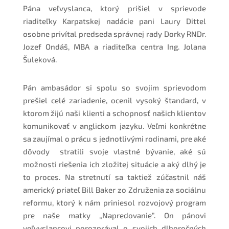
Pána veľvyslanca, ktorý prišiel v sprievode
riaditeľky Karpatskej nadácie pani Laury Dittel
osobne privítal predseda správnej rady Dorky RNDr.
Jozef Ondáš, MBA a riaditeľka centra Ing. Jolana
Šuleková.
Pán ambasádor si spolu so svojim sprievodom
prešiel celé zariadenie, ocenil vysoký štandard, v
ktorom žijú naši klienti a schopnosť našich klientov
komunikovať v anglickom jazyku. Veľmi konkrétne
sa zaujímal o prácu s jednotlivými rodinami, pre aké
dôvody stratili svoje vlastné bývanie, aké sú
možnosti riešenia ich zložitej situácie a aký dlhý je
to proces. Na stretnutí sa taktiež zúčastnil náš
americký priateľ Bill Baker zo Združenia za sociálnu
reformu, ktorý k nám priniesol rozvojový program
pre naše matky „Napredovanie”. On pánovi
veľvyslancovi porozprával o svojich dlhoročných