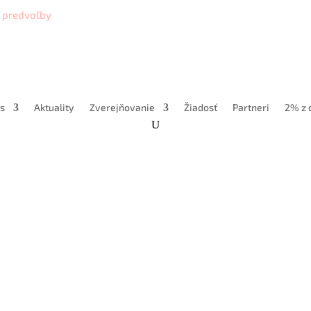
ť predvoľby
s
Aktuality
Zverejňovanie
Žiadosť
Partneri
2% z 