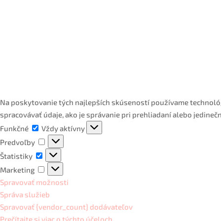
Na poskytovanie tých najlepších skúseností používame technológ
spracovávať údaje, ako je správanie pri prehliadaní alebo jedineč
Funkčné
Funkčné
Vždy aktívny
Predvoľby
Predvoľby
Štatistiky
Štatistiky
Marketing
Marketing
Spravovať možnosti
Správa služieb
Spravovať {vendor_count} dodávateľov
Prečítajte si viac o týchto účeloch