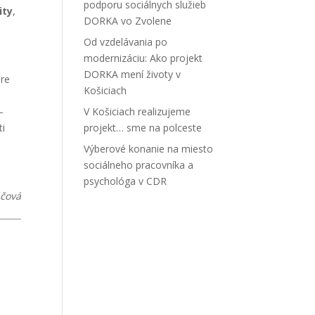
podporu sociálnych služieb
ity
,
DORKA vo Zvolene
Od vzdelávania po
modernizáciu: Ako projekt
DORKA mení životy v
bre
Košiciach
a
–
V Košiciach realizujeme
ti
projekt… sme na polceste
Výberové konanie na miesto
sociálneho pracovníka a
psychológa v CDR
áčová