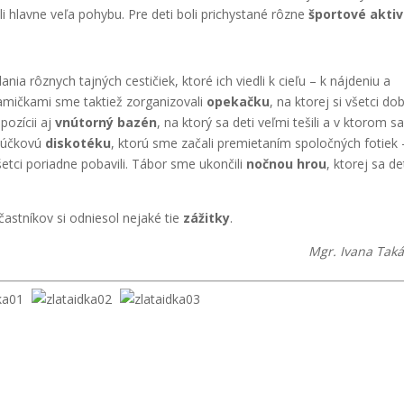
li hlavne veľa pohybu. Pre deti boli prichystané rôzne
športové aktiv
ia rôznych tajných cestičiek, ktoré ich viedli k cieľu – k nájdeniu a
mamičkami sme taktiež zorganizovali
opekačku
, na ktorej si všetci do
pozícii aj
vnútorný bazén
, na ktorý sa deti veľmi tešili a v ktorom s
zlúčkovú
diskotéku
, ktorú sme začali premietaním spoločných fotiek 
etci poriadne pobavili. Tábor sme ukončili
nočnou hrou
, ktorej sa de
častníkov si odniesol nejaké tie
zážitky
.
Mgr. Ivana Tak