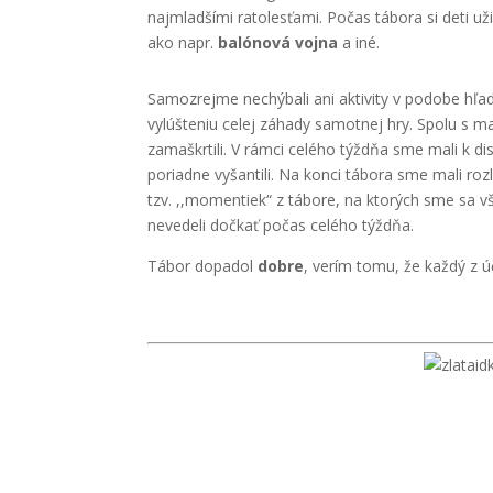
najmladšími ratolesťami. Počas tábora si deti uži
ako napr.
balónová vojna
a iné.
Samozrejme nechýbali ani aktivity v podobe hľadan
vylúšteniu celej záhady samotnej hry. Spolu s 
zamaškrtili. V rámci celého týždňa sme mali k dis
poriadne vyšantili. Na konci tábora sme mali ro
tzv. ,,momentiek“ z tábore, na ktorých sme sa vš
nevedeli dočkať počas celého týždňa.
Tábor dopadol
dobre
, verím tomu, že každý z ú