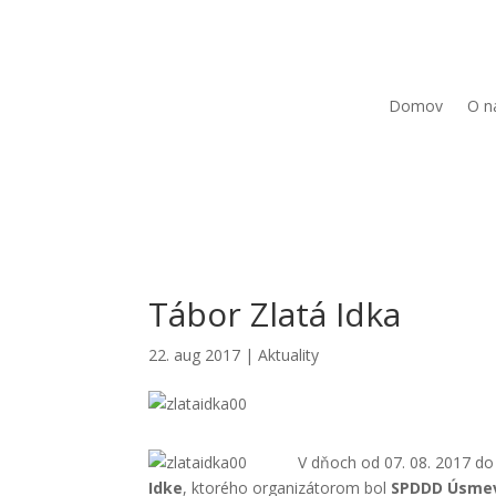
Domov
O n
Tábor Zlatá Idka
22. aug 2017
|
Aktuality
V dňoch od 07. 08. 2017 do 1
Idke
, ktorého organizátorom bol
SPDDD Úsmev