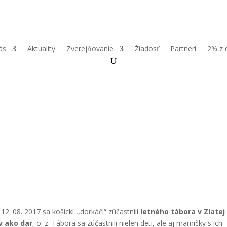
ás
Aktuality
Zverejňovanie
Žiadosť
Partneri
2% z 
2. 08. 2017 sa košickí ,,dorkáči“ zúčastnili
letného tábora v Zlatej
 ako dar
, o. z. Tábora sa zúčastnili nielen deti, ale aj mamičky s ich