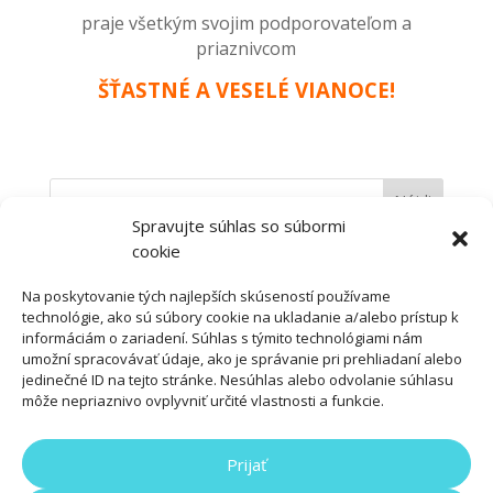
praje všetkým svojim podporovateľom a
priaznivcom
ŠŤASTNÉ A VESELÉ VIANOCE!
Spravujte súhlas so súbormi
cookie
Najnovšie články
Na poskytovanie tých najlepších skúseností používame
Venujte 2% z daní rodinám v núdzi
technológie, ako sú súbory cookie na ukladanie a/alebo prístup k
Ďakujeme Continentalu za podporu sociálnych služieb
informáciám o zariadení. Súhlas s týmito technológiami nám
DORKA vo Zvolene
umožní spracovávať údaje, ako je správanie pri prehliadaní alebo
jedinečné ID na tejto stránke. Nesúhlas alebo odvolanie súhlasu
Od vzdelávania po modernizáciu: Ako projekt DORKA
môže nepriaznivo ovplyvniť určité vlastnosti a funkcie.
mení životy v Košiciach
V Košiciach realizujeme projekt… sme na polceste
Prijať
Výberové konanie na miesto sociálneho pracovníka a