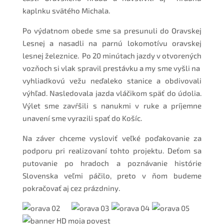
kaplnku svätého Michala.
Po výdatnom obede sme sa presunuli do Oravskej
Lesnej a nasadli na parnú lokomotívu oravskej
lesnej železnice. Po 20 minútach jazdy v otvorených
vozňoch si vlak spravil prestávku a my sme vyšli na
vyhliadkovú vežu neďaleko stanice a obdivovali
výhľad. Nasledovala jazda vláčikom späť do údolia.
Výlet sme zavŕšili s nanukmi v ruke a príjemne
unavení sme vyrazili spať do Košíc.
Na záver chceme vysloviť veľké poďakovanie za
podporu pri realizovaní tohto projektu. Deťom sa
putovanie po hradoch a poznávanie histórie
Slovenska veľmi páčilo, preto v ňom budeme
pokračovať aj cez prázdniny.