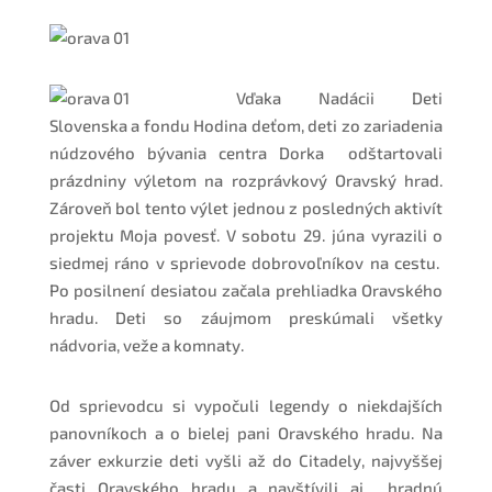
Vďaka Nadácii Deti
Slovenska a fondu Hodina deťom, deti zo zariadenia
núdzového bývania centra Dorka odštartovali
prázdniny výletom na rozprávkový Oravský hrad.
Zároveň bol tento výlet jednou z posledných aktivít
projektu Moja povesť. V sobotu 29. júna vyrazili o
siedmej ráno v sprievode dobrovoľníkov na cestu.
Po posilnení desiatou začala prehliadka Oravského
hradu. Deti so záujmom preskúmali všetky
nádvoria, veže a komnaty.
Od sprievodcu si vypočuli legendy o niekdajších
panovníkoch a o bielej pani Oravského hradu. Na
záver exkurzie deti vyšli až do Citadely, najvyššej
časti Oravského hradu a navštívili aj hradnú