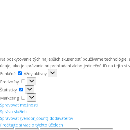
Na poskytovanie tých najlepších skúseností používame technológie, 
údaje, ako je správanie pri prehliadaní alebo jedinečné ID na tejto st
Funkčné
Funkčné
Vždy aktívny
Predvoľby
Predvoľby
Štatistiky
Štatistiky
Marketing
Marketing
Spravovať možnosti
Správa služieb
Spravovať {vendor_count} dodávateľov
Prečítajte si viac o týchto účeloch