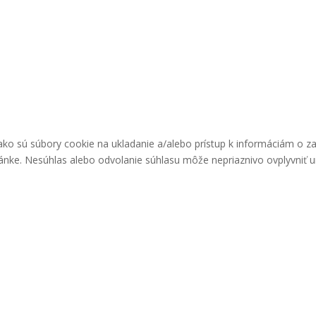
ako sú súbory cookie na ukladanie a/alebo prístup k informáciám o z
ránke. Nesúhlas alebo odvolanie súhlasu môže nepriaznivo ovplyvniť urč