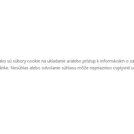
ako sú súbory cookie na ukladanie a/alebo prístup k informáciám o z
ránke. Nesúhlas alebo odvolanie súhlasu môže nepriaznivo ovplyvniť urč