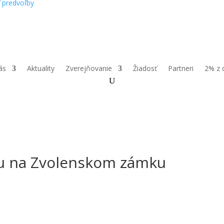
ť predvoľby
ás
Aktuality
Zverejňovanie
Žiadosť
Partneri
2% z 
hu na Zvolenskom zámku