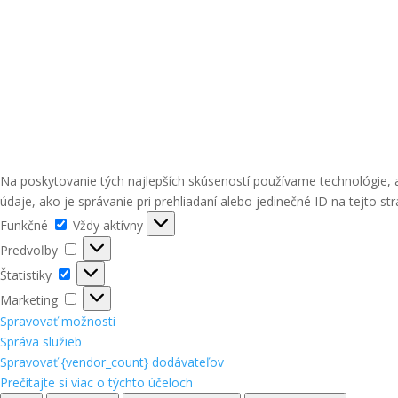
Na poskytovanie tých najlepších skúseností používame technológie, 
údaje, ako je správanie pri prehliadaní alebo jedinečné ID na tejto st
Funkčné
Funkčné
Vždy aktívny
Predvoľby
Predvoľby
Štatistiky
Štatistiky
Marketing
Marketing
Spravovať možnosti
Správa služieb
Spravovať {vendor_count} dodávateľov
Prečítajte si viac o týchto účeloch