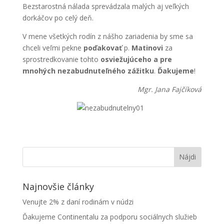
Bezstarostná nálada sprevádzala malých aj veľkých
dorkáčov po celý deň.
V mene všetkých rodín z nášho zariadenia by sme sa
chceli veľmi pekne
poďakovať
p.
Matinovi
za
sprostredkovanie tohto
osviežujúceho a pre
mnohých nezabudnuteľného zážitku
.
Ďakujeme
!
Mgr. Jana Fajčíková
Najnovšie články
Venujte 2% z daní rodinám v núdzi
Ďakujeme Continentalu za podporu sociálnych služieb