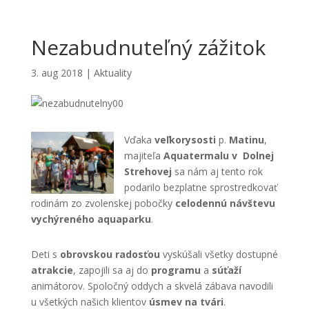
Nezabudnuteľný zážitok
3. aug 2018
|
Aktuality
Vďaka
veľkorysosti
p.
Matinu
,
majiteľa
Aquatermalu v Dolnej
Strehovej
sa nám aj tento rok
podarilo bezplatne sprostredkovať
rodinám zo zvolenskej pobočky
celodennú návštevu
vychýreného aquaparku
.
Deti s
obrovskou radosťou
vyskúšali všetky dostupné
atrakcie
, zapojili sa aj do
programu
a
súťaží
animátorov. Spoločný oddych a skvelá zábava navodili
u všetkých našich klientov
úsmev na tvári
.