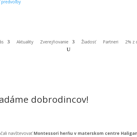
ť predvoľby
ás
Aktuality
Zverejňovanie
Žiadosť
Partneri
2% z 
ľadáme dobrodincov!
čali navštevovať
Montessori herňu v materskom centre Haliga