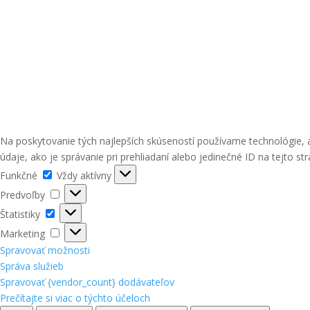
Na poskytovanie tých najlepších skúseností používame technológie, 
údaje, ako je správanie pri prehliadaní alebo jedinečné ID na tejto st
Funkčné
Funkčné
Vždy aktívny
Predvoľby
Predvoľby
Štatistiky
Štatistiky
Marketing
Marketing
Spravovať možnosti
Správa služieb
Spravovať {vendor_count} dodávateľov
Prečítajte si viac o týchto účeloch