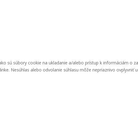
ako sú súbory cookie na ukladanie a/alebo prístup k informáciám o z
ránke. Nesúhlas alebo odvolanie súhlasu môže nepriaznivo ovplyvniť urč