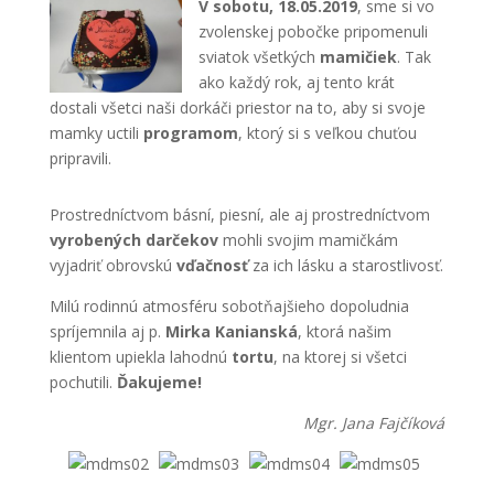
V sobotu, 18.05.2019
, sme si vo
zvolenskej pobočke pripomenuli
sviatok všetkých
mamičiek
. Tak
ako každý rok, aj tento krát
dostali všetci naši dorkáči priestor na to, aby si svoje
mamky uctili
programom
, ktorý si s veľkou chuťou
pripravili.
Prostredníctvom básní, piesní, ale aj prostredníctvom
vyrobených darčekov
mohli svojim mamičkám
vyjadriť obrovskú
vďačnosť
za ich lásku a starostlivosť.
Milú rodinnú atmosféru sobotňajšieho dopoludnia
spríjemnila aj p.
Mirka Kanianská
, ktorá našim
klientom upiekla lahodnú
tortu
, na ktorej si všetci
pochutili.
Ďakujeme!
Mgr. Jana Fajčíková