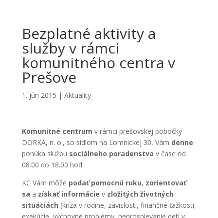
Bezplatné aktivity a
služby v rámci
komunitného centra v
Prešove
1. jún 2015
|
Aktuality
Komunitné centrum
v rámci prešovskej pobočky
DORKA, n. o., so sídlom na Lomnickej 30, Vám
denne
ponúka službu
sociálneho poradenstva
v čase od
08.00 do 18.00 hod.
KC Vám môže
podať pomocnú ruku
,
zorientovať
sa
a
získať informácie
v
zložitých životných
situáciách
(kríza v rodine, závislosti, finančné ťažkosti,
exekúcie, výchovné problémy, neprospievanie detí v