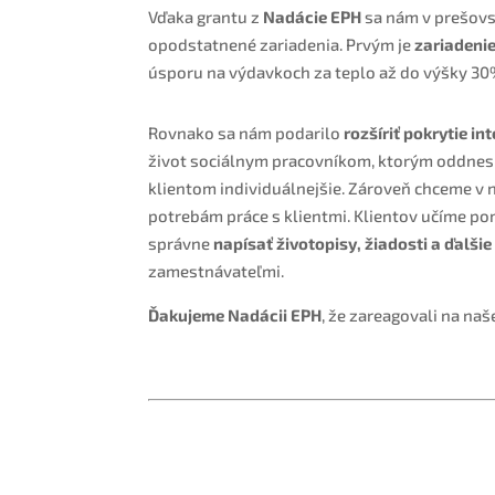
Vďaka grantu z
Nadácie EPH
sa nám v prešovs
opodstatnené zariadenia. Prvým je
zariadenie
úsporu na výdavkoch za teplo až do výšky 30
Rovnako sa nám podarilo
rozšíriť pokrytie i
život sociálnym pracovníkom, ktorým oddnes s
klientom individuálnejšie. Zároveň chceme v 
potrebám práce s klientmi. Klientov učíme p
správne
napísať životopisy, žiadosti a ďalš
zamestnávateľmi.
Ďakujeme Nadácii EPH
, že zareagovali na na