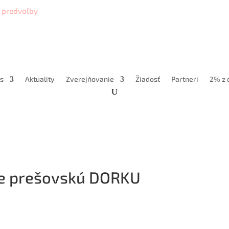
ť predvoľby
s
Aktuality
Zverejňovanie
Žiadosť
Partneri
2% z 
re prešovskú DORKU