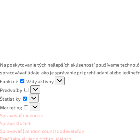
Na poskytovanie tých najlepších skúseností používame technológ
spracovávať údaje, ako je správanie pri prehliadaní alebo jedineč
Funkčné
Funkčné
Vždy aktívny
Predvoľby
Predvoľby
Štatistiky
Štatistiky
Marketing
Marketing
Spravovať možnosti
Správa služieb
Spravovať {vendor_count} dodávateľov
Prečítajte si viac o týchto účeloch