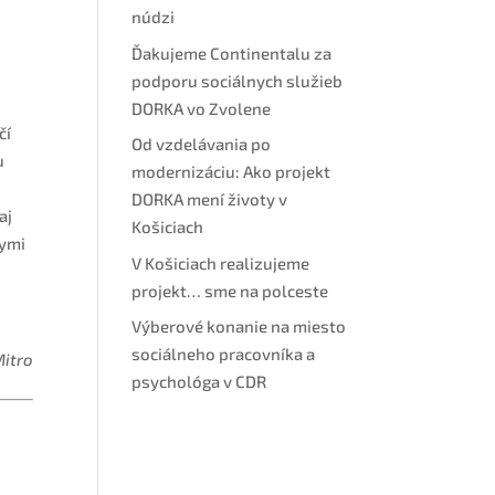
núdzi
Ďakujeme Continentalu za
podporu sociálnych služieb
DORKA vo Zvolene
čí
Od vzdelávania po
u
modernizáciu: Ako projekt
DORKA mení životy v
aj
Košiciach
nymi
V Košiciach realizujeme
projekt… sme na polceste
Výberové konanie na miesto
sociálneho pracovníka a
Mitro
psychológa v CDR