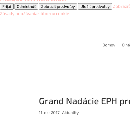
Zobrazi
Prijať
Odmietnúť
Zobraziť predvoľby
Uložiť predvoľby
Zásady používania súborov cookie
Domov
O ná
Grand Nadácie EPH p
11. okt 2017
|
Aktuality