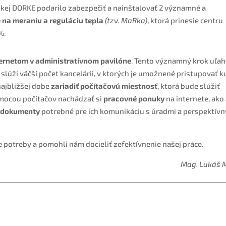
kej DORKE podarilo zabezpečiť a nainštalovať 2 významné a
 na meraniu a reguláciu tepla
(tzv. MaRka)
, ktorá prinesie centru
%.
nternetom v administratívnom pavilóne
. Tento významný krok uľah
lúži väčší počet kancelárii, v ktorých je umožnené pristupovať k
najbližšej dobe
zariadiť počítačovú miestnosť
, ktorá bude slúžiť
omocou počítačov nachádzať si
pracovné ponuky
na internete, ako 
ie dokumenty
potrebné pre ich komunikáciu s úradmi a perspektív
še potreby a pomohli nám docieliť zefektívnenie našej práce.
Mag. Lukáš 