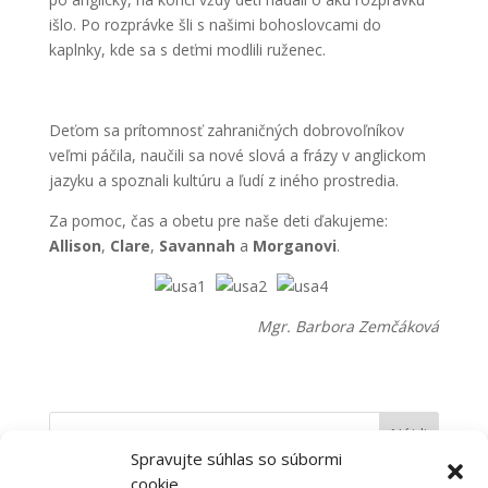
išlo. Po rozprávke šli s našimi bohoslovcami do
kaplnky, kde sa s deťmi modlili ruženec.
Deťom sa prítomnosť zahraničných dobrovoľníkov
veľmi páčila, naučili sa nové slová a frázy v anglickom
jazyku a spoznali kultúru a ľudí z iného prostredia.
Za pomoc, čas a obetu pre naše deti ďakujeme:
Allison
,
Clare
,
Savannah
a
Morganovi
.
Mgr. Barbora Zemčáková
Spravujte súhlas so súbormi
cookie