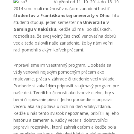
V týždni od 11. 10. 2014 do 18. 10.
2014 sme mali možnosť v našom zariadení hostiť
študentov z Františkánskej univerzity v Ohiu
. Títo
študenti študujú jeden semester na
Univerzite v
Gamingu v Rakúsku
. Keďže už mali po skúškach,
rozhodli sa, že svoj voľný čas chcú venovať na dobrú
vec a teda oslovili naše zariadenie, že by nám veľmi
radi pomohli s akýmikoľvek prácami.
Pripravili sme im všestranný program. Doobeda sa
vždy venovali nejakým pomocným prácam ako
maľovanie, práca v záhrade či triedenie vecí v sklade.
Poobede si zakaždým pripravili zaujímavý program pre
naše deti. Tvorili ho činnosti ako tvorivé dielne, hry v
herni či spievanie piesní. Jedno poobedie si pripravili
večeru aká sa podáva u nich na deň vďakyvzdania.
Keďže u nás tento sviatok nepoznáme, priblížili aj jeho
históriu a zameranie. Každý večer si dobrovoľníci
pripravili rozprávku, ktorú zahrali deťom a keďže bola
po anglicky, na konci vždy deti hádali o akú rozprávku