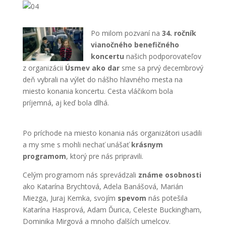
Po milom pozvaní na
34. ročník
vianočného benefičného
koncertu
našich podporovateľov
z organizácii
Úsmev ako dar
sme sa prvý decembrový
deň vybrali na výlet do nášho hlavného mesta na
miesto konania koncertu. Cesta vláčikom bola
príjemná, aj keď bola dlhá.
Po príchode na miesto konania nás organizátori usadili
a my sme s mohli nechať unášať
krásnym
programom
, ktorý pre nás pripravili.
Celým programom nás sprevádzali
známe osobnosti
ako Katarína Brychtová, Adela Banášová, Marián
Miezga, Juraj Kemka, svojím
spevom
nás potešila
Katarína Hasprová, Adam Ďurica, Celeste Buckingham,
Dominika Mirgová a mnoho ďalších umelcov.